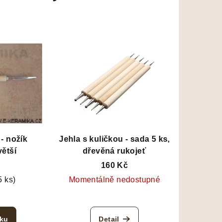
- nožík
Jehla s kuličkou - sada 5 ks,
ětší
dřevěná rukojeť
160 Kč
5 ks)
Momentálně nedostupné
íku
Detail