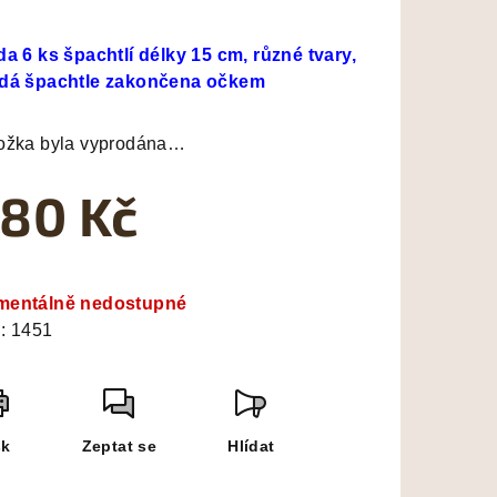
nocení
duktu
da 6 ks špachtlí délky 15 cm, různé tvary,
dá špachtle zakončena očkem
ožka byla vyprodána…
zdiček.
80 Kč
ná
a:
entálně nedostupné
:
1451
sk
Zeptat se
Hlídat