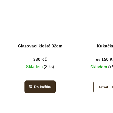
Glazovací kleště 32cm
Kukačk
380 Kč
150 K
od
Skladem
(3 ks)
Skladem
(>
Do košíku
Detail