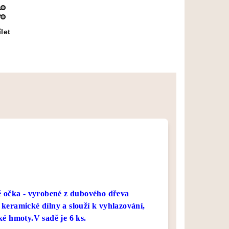
let
 očka - vyrobené z dubového dřeva
í keramické dílny a slouží k vyhlazování,
é hmoty.V sadě je 6 ks.