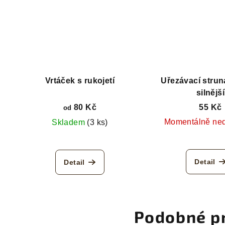
Vrtáček s rukojetí
Uřezávací stru
silnější
80 Kč
55 Kč
od
Momentálně ne
Skladem
(3 ks)
Detail
Detail
Podobné p