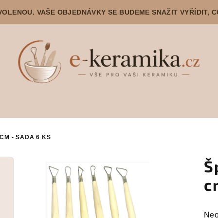
DOVOLENOU. VAŠE OBJEDNÁVKY SE BUDEME SNAŽIT VYŘÍDIT, 
CM - SADA 6 KS
Š
c
Prů
Neo