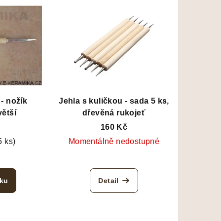
- nožík
Jehla s kuličkou - sada 5 ks,
ětší
dřevěná rukojeť
160 Kč
5 ks)
Momentálně nedostupné
íku
Detail