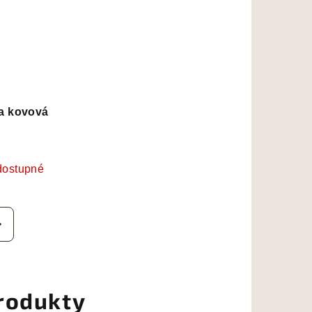
na kovová
dostupné
rodukty