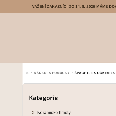
Přejít
VÁŽENÍ ZÁKAZNÍCI DO 14. 8. 2026 MÁME 
na
obsah
/
NÁŘADÍ A POMŮCKY
/
ŠPACHTLE S OČKEM 15 
DOMŮ
P
o
Kategorie
Přeskočit
kategorie
s
Keramické hmoty