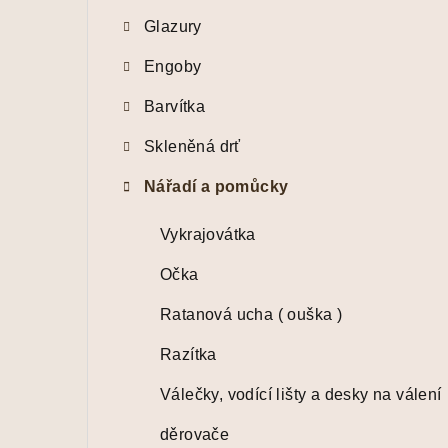
t
Glazury
r
Engoby
a
Barvítka
n
Skleněná drť
n
í
Nářadí a pomůcky
p
Vykrajovátka
a
Očka
n
Ratanová ucha ( ouška )
e
Razítka
l
Válečky, vodící lišty a desky na válení
děrovače