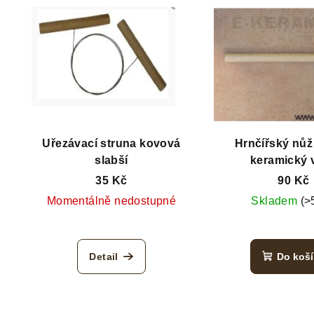
Uřezávací struna kovová
Hrnčířský nůž 
slabší
keramický v
35 Kč
90 Kč
Momentálně nedostupné
Skladem
(>
Detail
Do koš