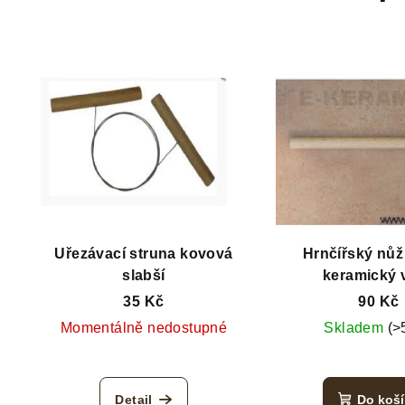
Uřezávací struna kovová
Hrnčířský nůž 
slabší
keramický v
35 Kč
90 Kč
Momentálně nedostupné
Skladem
(>
Detail
Do koš