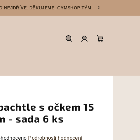
CO NEJDŘÍVE. DĚKUJEME, GYMSHOP TÝM.
Hledat
Přihlášení
Nákupní
košík
pachtle s očkem 15
m - sada 6 ks
měrné
hodnoceno
Podrobnosti hodnocení