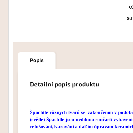
Sdí
Popis
Detailní popis produktu
Š
pachtle různých tvarů se zakončením v podobě
(světlé) Špachtle jsou nedílnou součástí vybaven
retušování,tvarování a dalším úpravám keramick