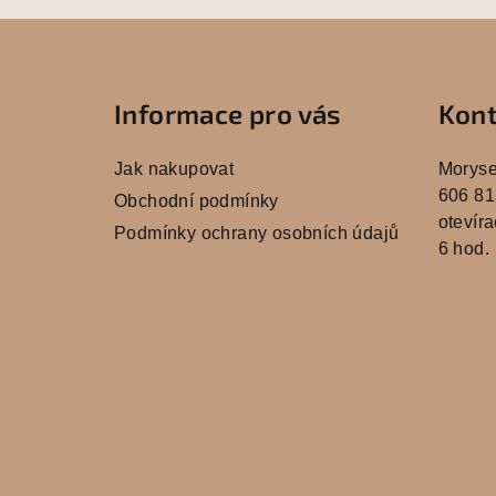
Z
á
Informace pro vás
Kont
p
a
Jak nakupovat
Morys
t
606 81
Obchodní podmínky
otevíra
Podmínky ochrany osobních údajů
í
6 hod.