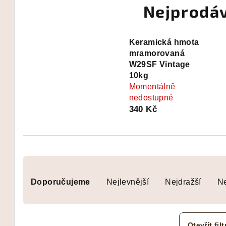
Nejprodáv
Keramická hmota
mramorovaná
W29SF Vintage
10kg
Momentálně
nedostupné
340 Kč
Ř
Doporučujeme
Nejlevnější
Nejdražší
Ne
a
z
Otevřít filt