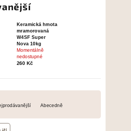
anější
Keramická hmota
mramorovaná
W4SF Super
Nova 10kg
Momentálně
nedostupné
260 Kč
jprodávanější
Abecedně
r