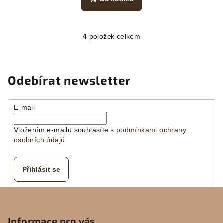
4
položek celkem
O
v
l
á
Odebírat newsletter
d
a
E-mail
c
í
Vložením e-mailu souhlasíte s
podmínkami ochrany
p
osobních údajů
r
v
k
Přihlásit se
y
v
Z
ý
á
p
p
Informace pro vás