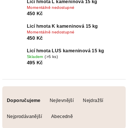
Licí hmota L kameninová 15 kg
Momentálně nedostupné
450 Kč
Licí hmota K kameninová 15 kg
Momentálně nedostupné
450 Kč
Licí hmota LUS kameninová 15 kg
Skladem
(>5 ks)
495 Kč
Ř
a
Doporučujeme
Nejlevnější
Nejdražší
z
e
Nejprodávanější
Abecedně
n