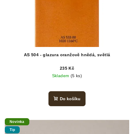
r
o
d
u
k
t
ů
AS 504 - glazura oranžově hnědá, světlá
235 Kč
Skladem
(5 ks)
Do košíku
Novinka
Tip