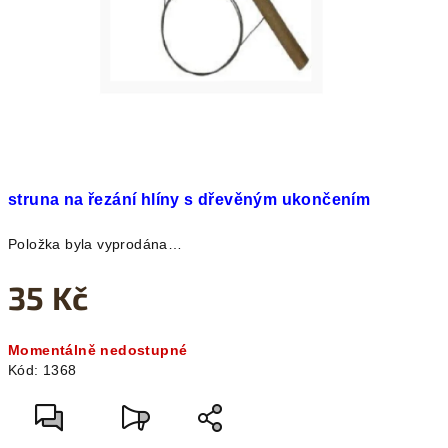
struna na řezání hlíny s dřevěným ukončením
Položka byla vyprodána…
35 Kč
Měrná
Momentálně nedostupné
cena:
Kód:
1368