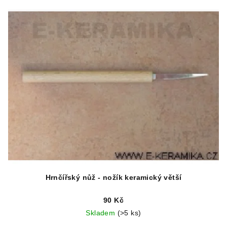
Hrnčířský nůž - nožík keramický větší
90 Kč
Skladem
(>5 ks)