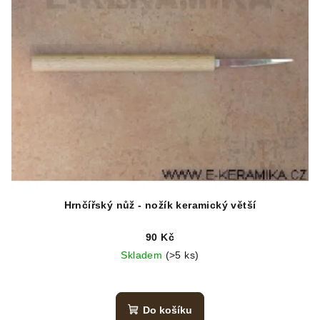
Hrnčířský nůž - nožík keramický větší
90 Kč
Skladem
(>5 ks)
Do košíku