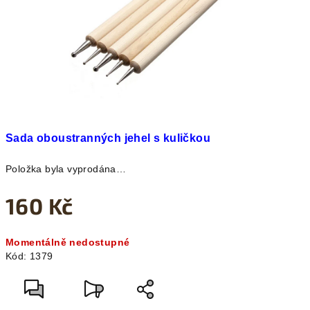
Sada oboustranných jehel s kuličkou
Položka byla vyprodána…
160 Kč
Měrná
Momentálně nedostupné
cena:
Kód:
1379