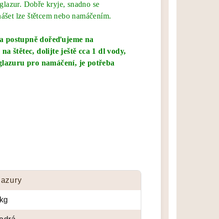
 glazur. Dobře kryje, snadno se
nášet lze štětcem nebo namáčením.
 a postupně dořeďujeme na
 štětec, dolijte ještě cca 1 dl vody,
glazuru pro namáčení, je potřeba
lazury
 kg