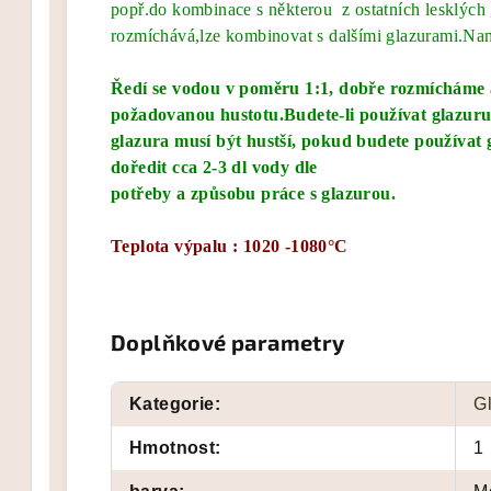
popř.do kombinace s některou
z ostatních lesklých
rozmíchává,lze kombinovat s dalšími glazurami.Na
Ředí se vodou v poměru 1:1, dobře rozmícháme
požadovanou hustotu.Budete-li používat glazuru na
glazura musí být hustší, pokud budete používat 
doředit cca 2-3 dl vody dle
potřeby a způsobu práce s glazurou.
Teplota výpalu : 1020 -1080°C
Doplňkové parametry
Kategorie
:
G
Hmotnost
:
1