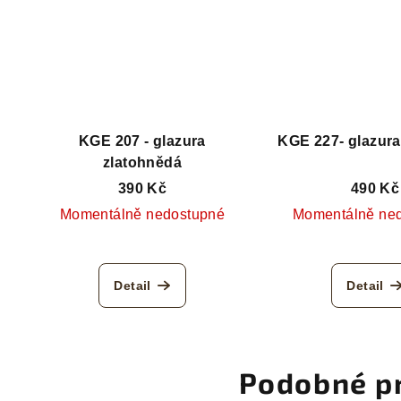
KGE 207 - glazura
KGE 227- glazur
zlatohnědá
390 Kč
490 Kč
Momentálně nedostupné
Momentálně ne
Detail
Detail
Podobné p