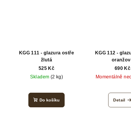
KGG 111 - glazura ostře
KGG 112 - glazu
žlutá
oranžov
525 Kč
690 Kč
Skladem
(2 kg)
Momentálně ne
Do košíku
Detail