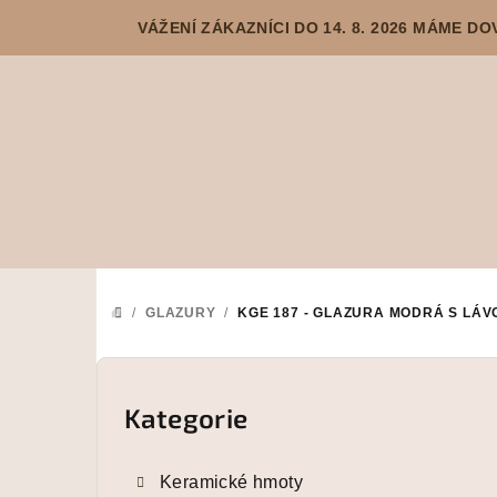
Přejít
VÁŽENÍ ZÁKAZNÍCI DO 14. 8. 2026 MÁME 
na
obsah
/
GLAZURY
/
KGE 187 - GLAZURA MODRÁ S LÁV
DOMŮ
P
o
Kategorie
Přeskočit
kategorie
s
Keramické hmoty