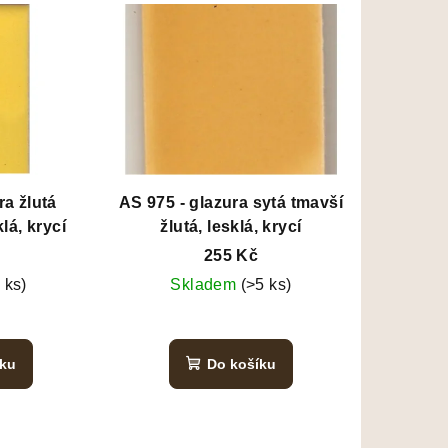
lutá
AS 975 - glazura sytá tmavší
lá, krycí
žlutá, lesklá, krycí
255 Kč
 ks)
Skladem
(>5 ks)
íku
Do košíku