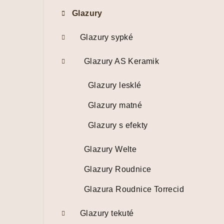
t
Glazury
r
a
Glazury sypké
n
Glazury AS Keramik
n
Glazury lesklé
í
Glazury matné
p
Glazury s efekty
a
Glazury Welte
n
e
Glazury Roudnice
l
Glazura Roudnice Torrecid
Glazury tekuté