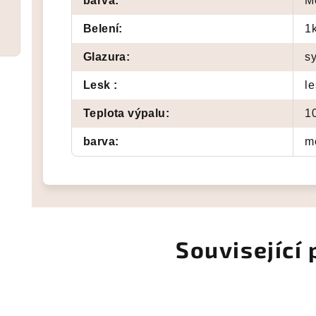
barva
:
M
Belení
:
1
Glazura
:
s
Lesk
:
le
Teplota výpalu
:
1
barva
:
m
Související