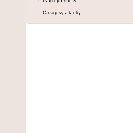
Pálící pomůcky
Časopisy a knihy