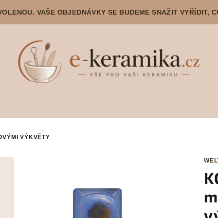
DOVOLENOU. VAŠE OBJEDNÁVKY SE BUDEME SNAŽIT VYŘÍDIT, 
OVÝMI VÝKVĚTY
WEL
K
m
v