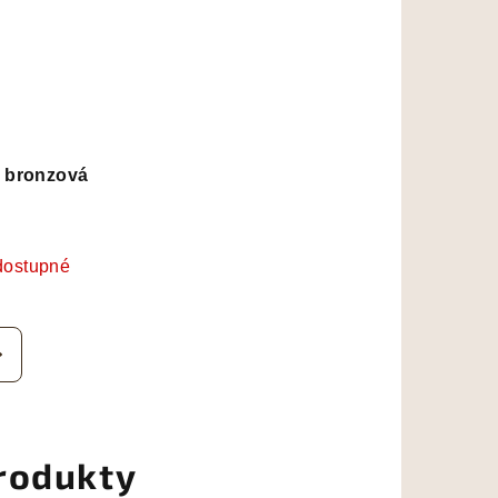
a bronzová
dostupné
rodukty