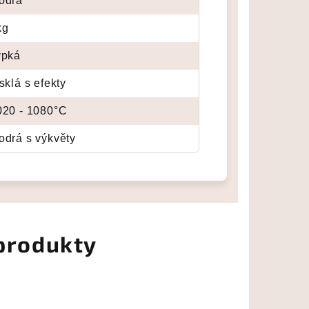
odrá
kg
ypká
sklá s efekty
020 - 1080°C
odrá s výkvěty
 produkty