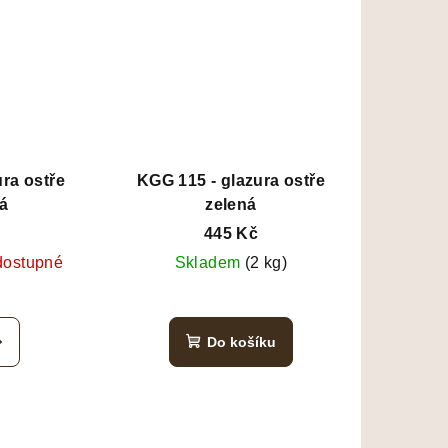
ra ostře
KGG 115 - glazura ostře
á
zelená
445 Kč
dostupné
Skladem
(2 kg)
Do košíku