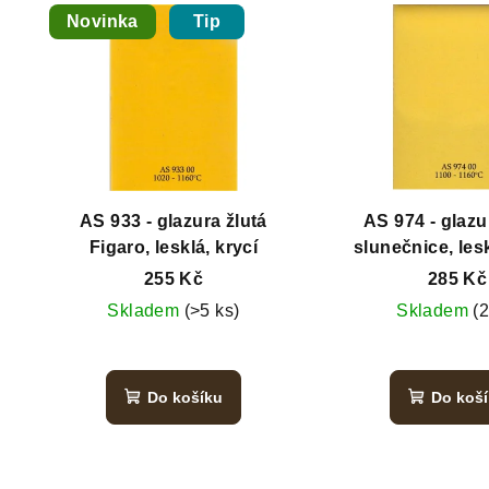
Novinka
Tip
AS 933 - glazura žlutá
AS 974 - glazura ž
Figaro, lesklá, krycí
slunečnice, lesk
255 Kč
285 Kč
Skladem
(>5 ks)
Skladem
(2
Do košíku
Do koš