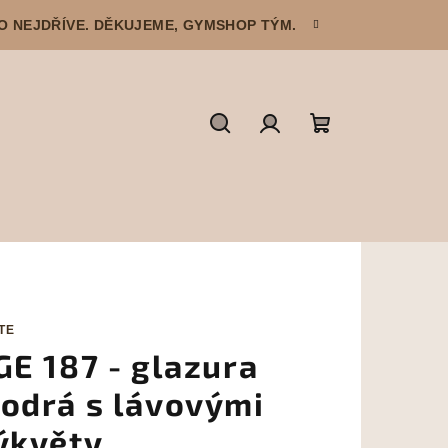
CO NEJDŘÍVE. DĚKUJEME, GYMSHOP TÝM.
Hledat
Přihlášení
Nákupní
košík
TE
GE 187 - glazura
odrá s lávovými
ýkvěty