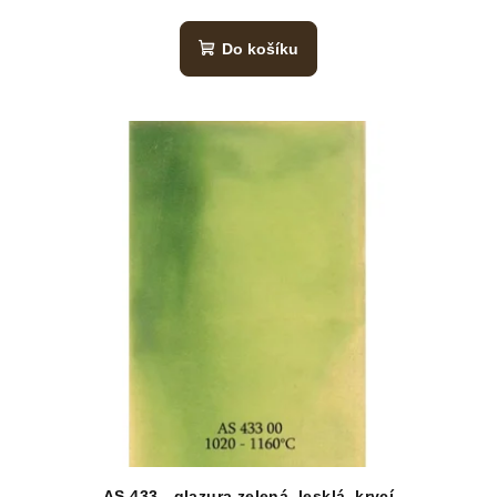
Do košíku
AS 433 - glazura zelená, lesklá, krycí