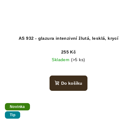
AS 932 - glazura intenzivní žlutá, lesklá, krycí
255 Kč
Skladem
(>5 ks)
Do košíku
Novinka
Tip