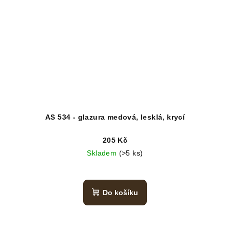
AS 534 - glazura medová, lesklá, krycí
205 Kč
Skladem
(>5 ks)
Do košíku