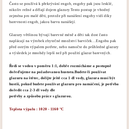
Často se používá k překrývání engob, engoby pak jsou lesklé,
nikoliv režné a dělají dojem glazury.Tento postup je vhodný
zejména pro malé děti, protože při nanášení engoby vidí díky
barevnosti engob, jakou barvu nanášejí.
Glazury většinou bývají barevné méně a děti tak dost často
naplácají na výrobek zbytečné množství barviček....Engobu pak
před ostrým výpalem potřete, nebo namočte do průhledné glazury
a výsledek je mnohdy lepší než při použití glazur barevných.
Ředí se vodou v poměru 1:1, dobře rozmícháme a postupně
dořeďujeme na požadovanou hustotu.Budete-li používat
glazuru na štětec, dolijte ještě cca 1 dl vody, glazura musí být
hustší, pokud budete používat glazuru pro namáčení, je potřeba
doředit cca 2-3 dl vody dle
potřeby a způsobu práce s glazurou.
Teplota výpalu : 1020 - 1160 °C