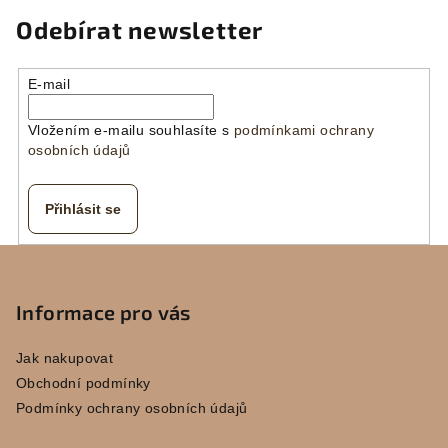
Odebírat newsletter
E-mail
Vložením e-mailu souhlasíte s
podmínkami ochrany
osobních údajů
Přihlásit se
Z
á
p
Informace pro vás
a
Jak nakupovat
t
Obchodní podmínky
í
Podmínky ochrany osobních údajů