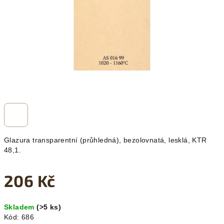
Glazura transparentní (průhledná), bezolovnatá, lesklá, KTR
48,1.
206 Kč
Měrná
Skladem
(>5 ks)
cena:
Kód:
686