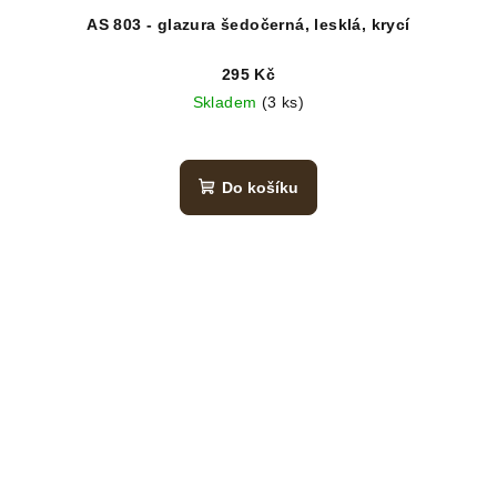
AS 803 - glazura šedočerná, lesklá, krycí
295 Kč
Skladem
(3 ks)
Do košíku