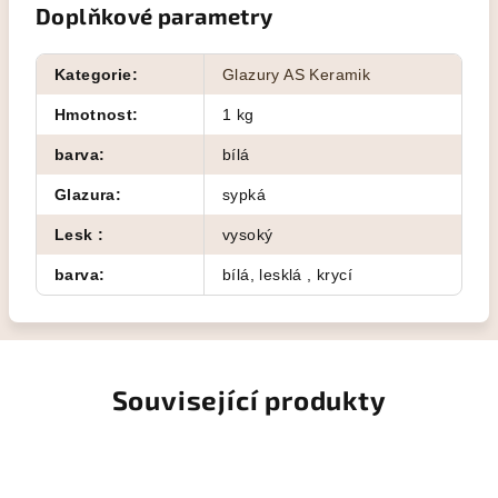
Doplňkové parametry
Kategorie
:
Glazury AS Keramik
Hmotnost
:
1 kg
barva
:
bílá
Glazura
:
sypká
Lesk
:
vysoký
barva
:
bílá, lesklá , krycí
Související produkty