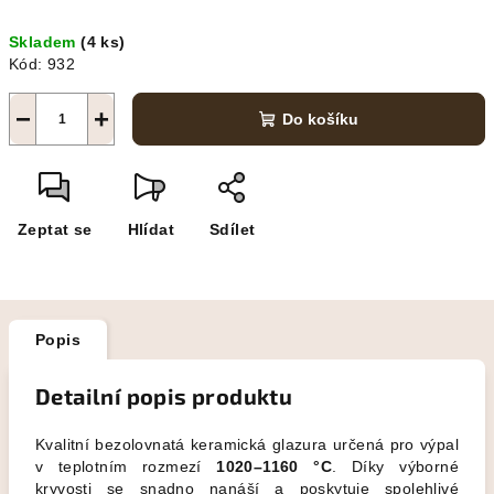
Měrná
Skladem
(4 ks)
cena:
Kód:
932
−
+
Do košíku
Zeptat se
Hlídat
Sdílet
Popis
Detailní popis produktu
Kvalitní bezolovnatá keramická glazura určená pro výpal
v teplotním rozmezí
1020–1160 °C
. Díky výborné
kryvosti se snadno nanáší a poskytuje spolehlivé