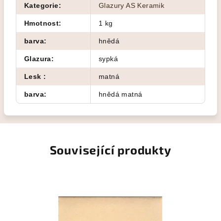
Kategorie
:
Glazury AS Keramik
Hmotnost
:
1 kg
barva
:
hnědá
Glazura
:
sypká
Lesk
:
matná
barva
:
hnědá matná
Související produkty