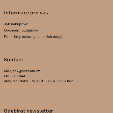
á
p
Informace pro vás
a
Jak nakupovat
t
Obchodní podmínky
í
Podmínky ochrany osobních údajů
Kontakt
Morysek
@
seznam.cz
606 813 844
otevírací doba: Po a Čt 9-11 a 13-16 hod.
Odebírat newsletter