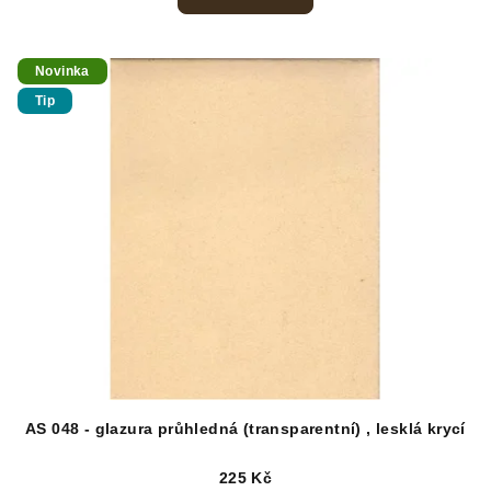
Novinka
Tip
AS 048 - glazura průhledná (transparentní) , lesklá krycí
225 Kč