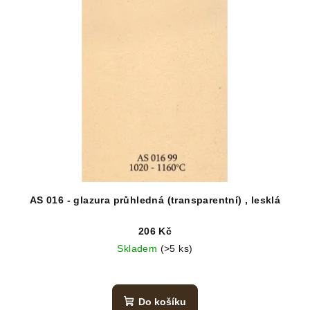
AS 016 - glazura průhledná (transparentní) , lesklá
206 Kč
Skladem
(>5 ks)
Do košíku