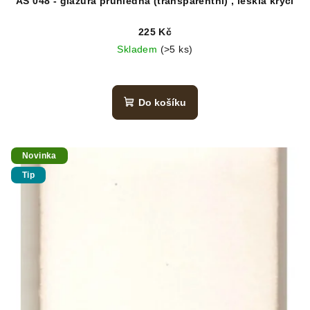
AS 048 - glazura průhledná (transparentní) , lesklá krycí
225 Kč
Skladem
(>5 ks)
Do košíku
Novinka
Tip