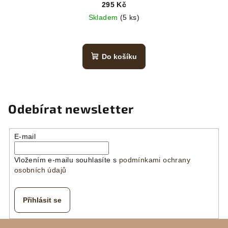
295 Kč
Skladem
(5 ks)
Do košíku
Odebírat newsletter
E-mail
Vložením e-mailu souhlasíte s
podmínkami ochrany
osobních údajů
Přihlásit se
Z