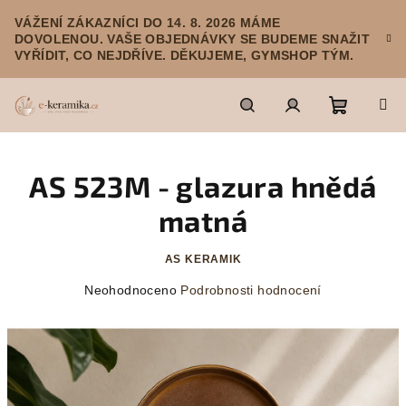
Přejít
VÁŽENÍ ZÁKAZNÍCI DO 14. 8. 2026 MÁME
na
DOVOLENOU. VAŠE OBJEDNÁVKY SE BUDEME SNAŽIT
obsah
VYŘÍDIT, CO NEJDŘÍVE. DĚKUJEME, GYMSHOP TÝM.
Nákupn
Hledat
Přihlášení
AS 523M - glazura hnědá
košík
matná
AS KERAMIK
Průměrné
Neohodnoceno
Podrobnosti hodnocení
hodnocení
produktu
je
0,0
z
5