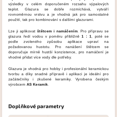
výsledky v celém doporučeném rozsahu výpalových
teplot. Glazura se dobře rozmíchává, vytváří
rovnoměrnou vrstvu a je vhodná jak pro samostatné
použití, tak pro kombinování s dalšími glazurami.
Lze ji aplikovat
štětcem i namáčením
. Pro přípravu se
glazura ředí vodou v poměru přibližně
1 : 1
, poté se
podle zvoleného způsobu aplikace upraví na
požadovanou hustotu. Pro nanášení štětcem se
doporučuje mírně hustší konzistence, pro namáčení je
vhodné přidat více vody dle potřeby.
Glazura je vhodná pro hobby i profesionální keramickou
tvorbu a díky snadné přípravě i aplikaci je ideální pro
začátečníky i zkušené keramiky. Vyrobena českým
výrobcem
AS Keramik
.
Doplňkové parametry