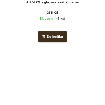
AS 512M - glazura světlá matná
255 Kč
Skladem
(>5 ks)
Do košíku