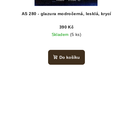
AS 280 - glazura modročerná, lesklá, krycí
390 Kč
Skladem
(5 ks)
Do košíku