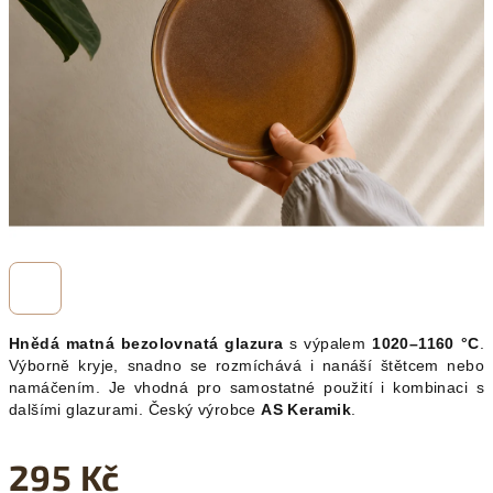
hvězdiček.
Hnědá matná bezolovnatá glazura
s výpalem
1020–1160 °C
.
Výborně kryje, snadno se rozmíchává i nanáší štětcem nebo
namáčením. Je vhodná pro samostatné použití i kombinaci s
dalšími glazurami. Český výrobce
AS Keramik
.
295 Kč