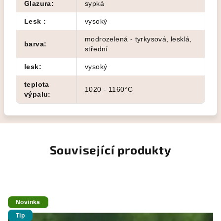
Glazura
:
sypká
Lesk
:
vysoký
modrozelená - tyrkysová, lesklá,
barva
:
střední
lesk
:
vysoký
teplota
1020 - 1160°C
výpalu
:
Související produkty
Novinka
Tip