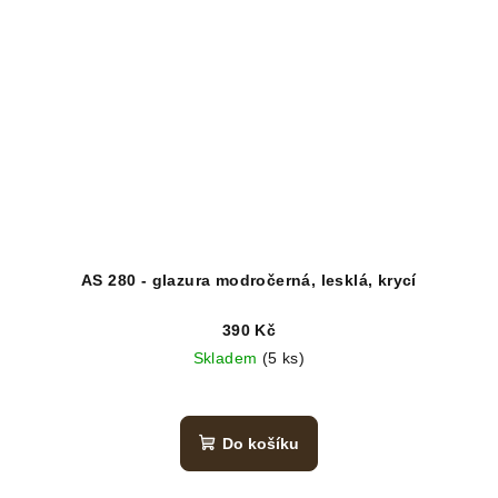
AS 280 - glazura modročerná, lesklá, krycí
390 Kč
Skladem
(5 ks)
Do košíku