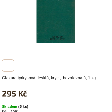
hvězdiček.
Glazura tyrkysová, lesklá, krycí, bezolovnatá, 1 kg
295 Kč
Měrná
Skladem
(5 ks)
cena:
Kód:
1091