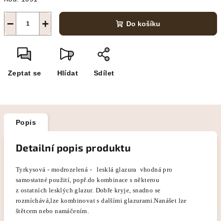
−
+
Do košíku
Zeptat se
Hlídat
Sdílet
Popis
Detailní popis produktu
Tyrkysová - modrozelená - lesklá glazura vhodná pro
samostatné použití, popř.do kombinace s některou
z ostatních lesklých glazur. Dobře kryje, snadno se
rozmíchává,lze kombinovat s dalšími glazurami.Nanášet lze
štětcem nebo namáčením.