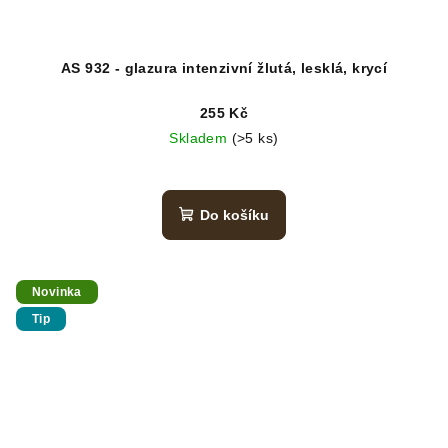
AS 932 - glazura intenzivní žlutá, lesklá, krycí
255 Kč
Skladem
(>5 ks)
Do košíku
Novinka
Tip