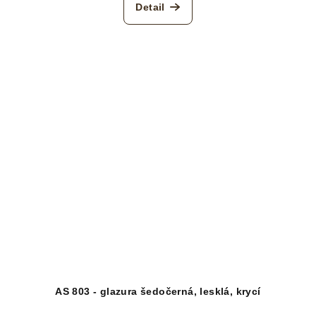
Detail
AS 803 - glazura šedočerná, lesklá, krycí