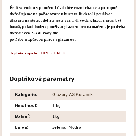
Ředí se vodou v poměru 1:1, dobře rozmícháme a postupně
dořeďujeme na požadovanou hustotu.Budete-li používat
glazuru na štětec, dolijte ještě cca 1 dl vody, glazura musí být
hustší, pokud budete používat glazuru pro namáčení, je potřeba
doředit cca 2-3 dl vody dle
potřeby a způsobu práce s glazurou.
Teplota výpalu : 1020 - 1160°C
Doplňkové parametry
Kategorie
:
Glazury AS Keramik
Hmotnost
:
1 kg
Balení
:
1kg
barva
:
zelená, Modrá