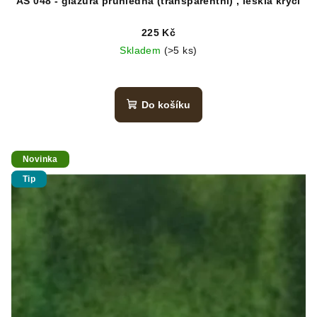
AS 048 - glazura průhledná (transparentní) , lesklá krycí
225 Kč
Skladem
(>5 ks)
Do košíku
Novinka
Tip