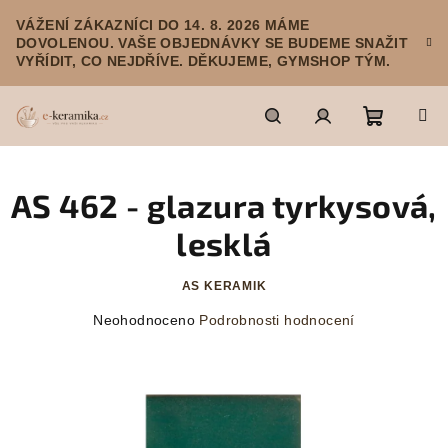
Přejít
VÁŽENÍ ZÁKAZNÍCI DO 14. 8. 2026 MÁME
na
DOVOLENOU. VAŠE OBJEDNÁVKY SE BUDEME SNAŽIT
obsah
VYŘÍDIT, CO NEJDŘÍVE. DĚKUJEME, GYMSHOP TÝM.
Nákupn
Hledat
Přihlášení
AS 462 - glazura tyrkysová,
košík
lesklá
AS KERAMIK
Průměrné
Neohodnoceno
Podrobnosti hodnocení
hodnocení
produktu
je
0,0
z
5