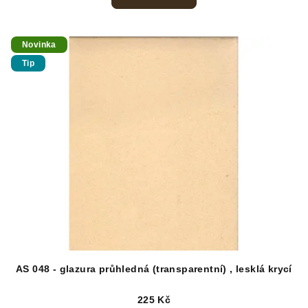
Novinka
Tip
AS 048 - glazura průhledná (transparentní) , lesklá krycí
225 Kč