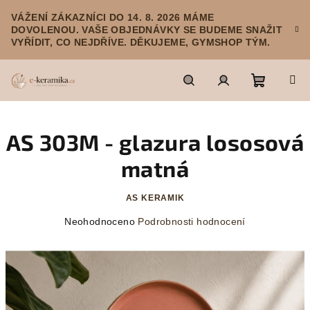
Přejít
VÁŽENÍ ZÁKAZNÍCI DO 14. 8. 2026 MÁME
na
DOVOLENOU. VAŠE OBJEDNÁVKY SE BUDEME SNAŽIT
obsah
VYŘÍDIT, CO NEJDŘÍVE. DĚKUJEME, GYMSHOP TÝM.
Nákupn
Hledat
Přihlášení
AS 303M - glazura lososová
košík
matná
AS KERAMIK
Průměrné
Neohodnoceno
Podrobnosti hodnocení
hodnocení
produktu
je
0,0
z
5