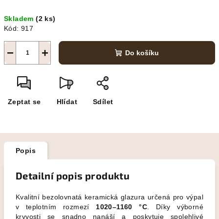
Měrná
Skladem
(2 ks)
cena:
Kód:
917
−
+
Do košíku
Zeptat se
Hlídat
Sdílet
Popis
Detailní popis produktu
Kvalitní bezolovnatá keramická glazura určená pro výpal
v teplotním rozmezí
1020–1160 °C
. Díky výborné
kryvosti se snadno nanáší a poskytuje spolehlivé