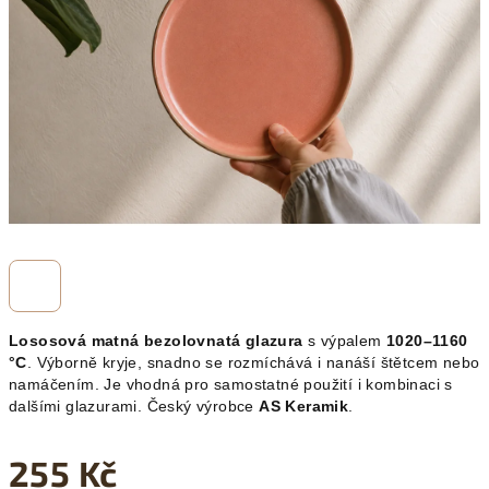
hvězdiček.
Lososová matná bezolovnatá glazura
s výpalem
1020–1160
°C
. Výborně kryje, snadno se rozmíchává i nanáší štětcem nebo
namáčením. Je vhodná pro samostatné použití i kombinaci s
dalšími glazurami. Český výrobce
AS Keramik
.
255 Kč