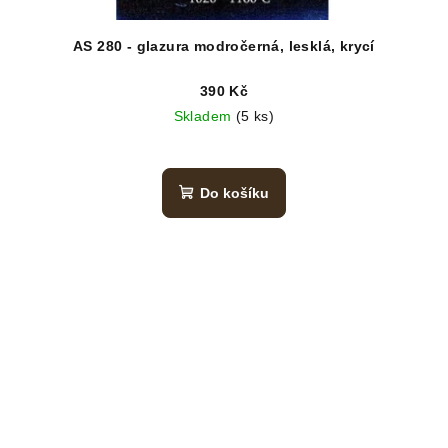
AS 280 - glazura modročerná, lesklá, krycí
390 Kč
Skladem
(5 ks)
Do košíku