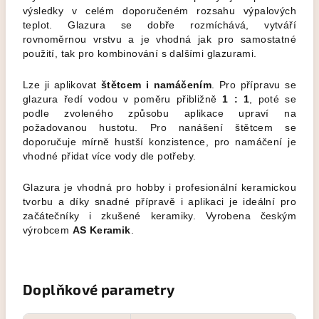
výsledky v celém doporučeném rozsahu výpalových
teplot. Glazura se dobře rozmíchává, vytváří
rovnoměrnou vrstvu a je vhodná jak pro samostatné
použití, tak pro kombinování s dalšími glazurami.
Lze ji aplikovat
štětcem i namáčením
. Pro přípravu se
glazura ředí vodou v poměru přibližně
1 : 1
, poté se
podle zvoleného způsobu aplikace upraví na
požadovanou hustotu. Pro nanášení štětcem se
doporučuje mírně hustší konzistence, pro namáčení je
vhodné přidat více vody dle potřeby.
Glazura je vhodná pro hobby i profesionální keramickou
tvorbu a díky snadné přípravě i aplikaci je ideální pro
začátečníky i zkušené keramiky. Vyrobena českým
výrobcem
AS Keramik
.
Doplňkové parametry