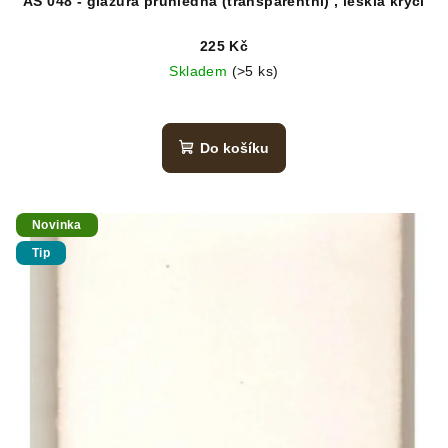
AS 048 - glazura průhledná (transparentní) , lesklá krycí
225 Kč
Skladem
(>5 ks)
Do košíku
Novinka
Tip