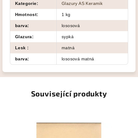
Kategorie
:
Glazury AS Keramik
Hmotnost
:
1 kg
barva
:
lososová
Glazura
:
sypká
Lesk
:
matná
barva
:
lososová matná
Související produkty