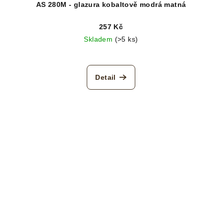
AS 280M - glazura kobaltově modrá matná
257 Kč
Skladem
(>5 ks)
Detail