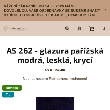
Přejít
VÁŽENÍ ZÁKAZNÍCI DO 14. 8. 2026 MÁME
na
DOVOLENOU. VAŠE OBJEDNÁVKY SE BUDEME SNAŽIT
obsah
VYŘÍDIT, CO NEJDŘÍVE. DĚKUJEME, GYMSHOP TÝM.
Nákupn
Hledat
Přihlášení
AS 262 - glazura pařížská
košík
modrá, lesklá, krycí
AS KERAMIK
Průměrné
Neohodnoceno
Podrobnosti hodnocení
hodnocení
Novinka
produktu
je
Tip
0,0
z
5