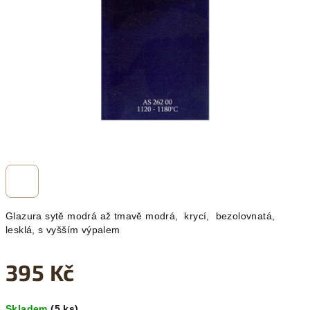
hvězdiček.
Glazura sytě modrá až tmavě modrá, krycí, bezolovnatá,
lesklá, s vyšším výpalem
395 Kč
Měrná
Skladem
(5 ks)