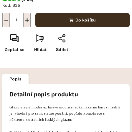
cena:
Kód:
836
−
+
Do košíku
Zeptat se
Hlídat
Sdílet
Popis
Detailní popis produktu
Glazura sytě modrá až tmavě modrá s tečkami černé barvy, lesklá
je vhodná pro samostatné použití, popř.do kombinace s
některou
z ostatních lesklých glazur.