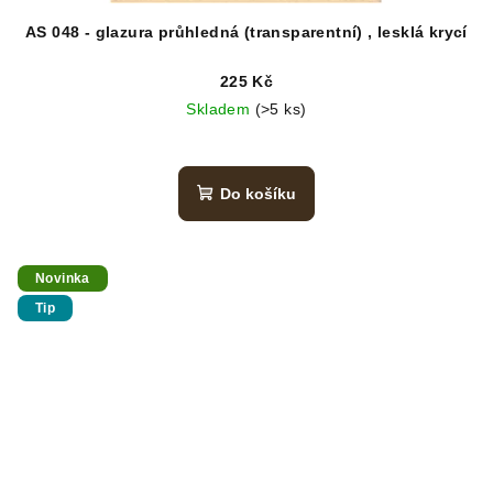
AS 048 - glazura průhledná (transparentní) , lesklá krycí
225 Kč
Skladem
(>5 ks)
Do košíku
Novinka
Tip