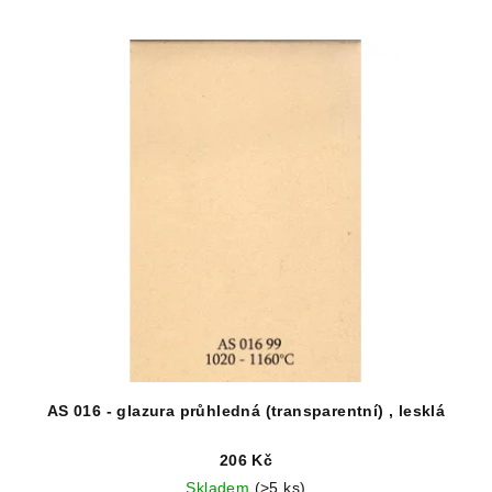
AS 016 - glazura průhledná (transparentní) , lesklá
206 Kč
Skladem
(>5 ks)