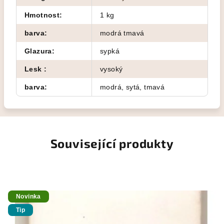
Hmotnost
:
1 kg
barva
:
modrá tmavá
Glazura
:
sypká
Lesk
:
vysoký
barva
:
modrá, sytá, tmavá
Související produkty
Novinka
Tip