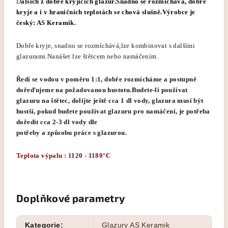
D
alších z dobře kryjících glazur.Snadno se rozmíchává, dobře
kryje a i v hraničních teplotách se chová slušně.Výrobce je
český: AS Keramik.
Dobře kryje, snadno se rozmíchává,lze kombinovat s dalšími
glazurami.Nanášet lze štětcem nebo namáčením.
Ředí se vodou v poměru 1:1, dobře rozmícháme a postupně
dořeďujeme na požadovanou hustotu.Budete-li používat
glazuru na štětec, dolijte ještě cca 1 dl vody, glazura musí být
hustší, pokud budete používat glazuru pro namáčení, je potřeba
doředit cca 2-3 dl vody dle
potřeby a způsobu práce s glazurou.
Teplota výpalu : 1120 - 1180°C
Doplňkové parametry
Kategorie
:
Glazury AS Keramik