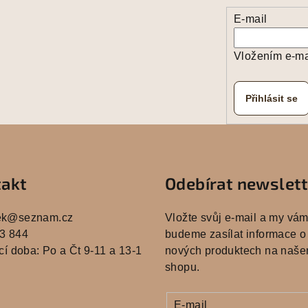
E-mail
Vložením e-ma
Přihlásit se
akt
Odebírat newslet
ek
@
seznam.cz
Vložte svůj e-mail a my vá
3 844
budeme zasílat informace o
cí doba: Po a Čt 9-11 a 13-1
nových produktech na naše
shopu.
E-mail