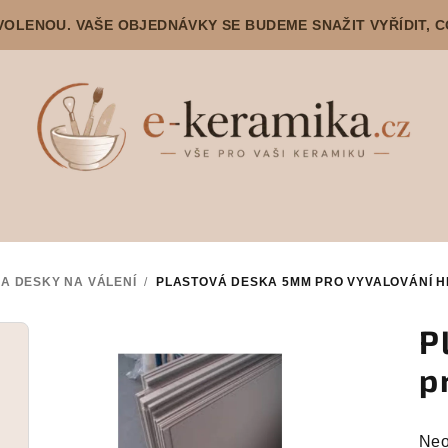
DOVOLENOU. VAŠE OBJEDNÁVKY SE BUDEME SNAŽIT VYŘÍDIT, 
 A DESKY NA VÁLENÍ
/
PLASTOVÁ DESKA 5MM PRO VYVALOVÁNÍ H
P
p
Prů
Neo