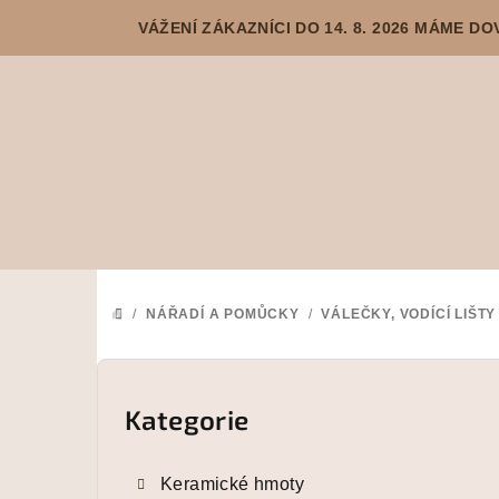
Přejít
VÁŽENÍ ZÁKAZNÍCI DO 14. 8. 2026 MÁME 
na
obsah
/
NÁŘADÍ A POMŮCKY
/
VÁLEČKY, VODÍCÍ LIŠTY
DOMŮ
P
o
Kategorie
Přeskočit
kategorie
s
Keramické hmoty