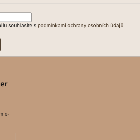
ilu souhlasíte s
podmínkami ochrany osobních údajů
ter
m
m e-