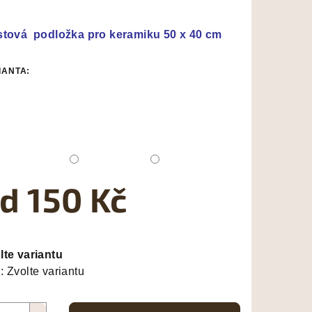
nocení
duktu
stová podložka pro keramiku 50 x 40 cm
IANTA:
zdiček.
od
150 Kč
ná
a:
lte variantu
:
Zvolte variantu