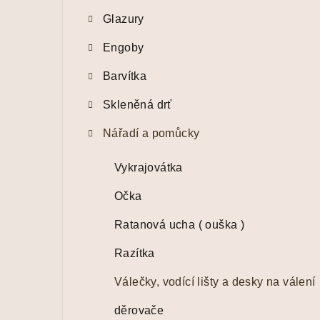
t
Glazury
r
Engoby
a
Barvítka
n
Skleněná drť
n
í
Nářadí a pomůcky
p
Vykrajovátka
a
Očka
n
Ratanová ucha ( ouška )
e
Razítka
l
Válečky, vodící lišty a desky na válení
děrovače