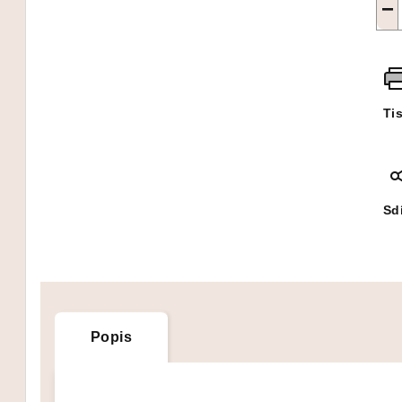
−
Ti
Sdí
Popis