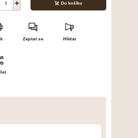
+
Do košíku
sk
Zeptat se
Hlídat
let