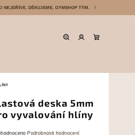
CO NEJDŘÍVE. DĚKUJEME, GYMSHOP TÝM.
Hledat
Přihlášení
Nákupní
košík
LÍNY
lastová deska 5mm
ro vyvalování hlíny
měrné
hodnoceno
Podrobnosti hodnocení