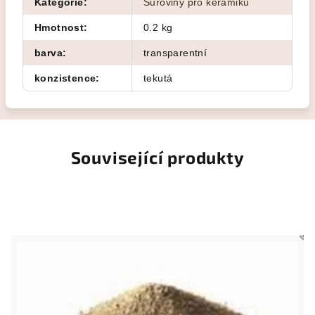
Kategorie
:
Suroviny pro keramiku
Hmotnost
:
0.2 kg
barva
:
transparentní
konzistence
:
tekutá
Související produkty