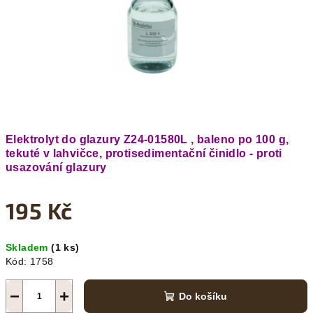
Elektrolyt do glazury Z24-01580L , baleno po 100 g,
tekuté v lahvičce, protisedimentační činidlo - proti
usazování glazury
195 Kč
Měrná
Skladem
(1 ks)
cena:
Kód:
1758
−
+
Do košíku