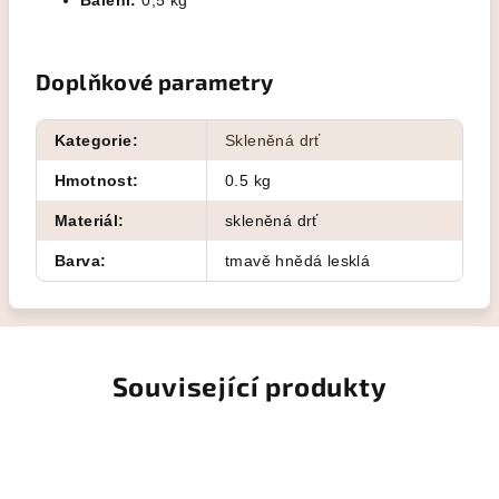
Balení:
0,5 kg
Doplňkové parametry
Kategorie
:
Skleněná drť
Hmotnost
:
0.5 kg
Materiál
:
skleněná drť
Barva
:
tmavě hnědá lesklá
Související produkty