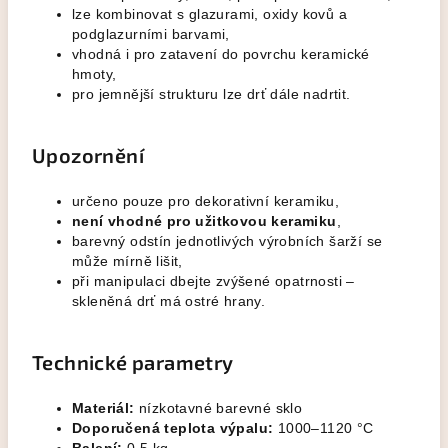
lze kombinovat s glazurami, oxidy kovů a
podglazurními barvami,
vhodná i pro zatavení do povrchu keramické
hmoty,
pro jemnější strukturu lze drť dále nadrtit.
Upozornění
určeno pouze pro dekorativní keramiku,
není vhodné pro užitkovou keramiku
,
barevný odstín jednotlivých výrobních šarží se
může mírně lišit,
při manipulaci dbejte zvýšené opatrnosti –
skleněná drť má ostré hrany.
Technické parametry
Materiál:
nízkotavné barevné sklo
Doporučená teplota výpalu:
1000–1120 °C