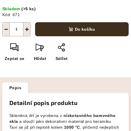
Měrná
Skladem
(>5 ks)
cena:
Kód:
671
−
+
Do košíku
Zeptat se
Hlídat
Sdílet
Popis
Detailní popis produktu
Skleněná drť je vyrobena z
nízkotavného barevného
skla
a slouží jako dekorativní materiál pro keramiku.
Taví se již při teplotě kolem
1000 °C
, přičemž nejlepších