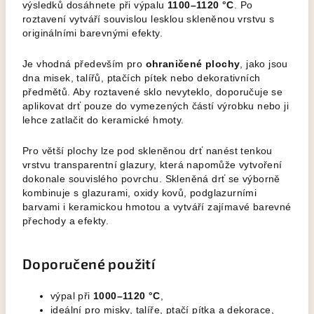
výsledků dosáhnete při výpalu
1100–1120 °C
. Po
roztavení vytváří souvislou lesklou skleněnou vrstvu s
originálními barevnými efekty.
Je vhodná především pro
ohraničené plochy
, jako jsou
dna misek, talířů, ptačích pítek nebo dekorativních
předmětů. Aby roztavené sklo nevyteklo, doporučuje se
aplikovat drť pouze do vymezených částí výrobku nebo ji
lehce zatlačit do keramické hmoty.
Pro větší plochy lze pod skleněnou drť nanést tenkou
vrstvu transparentní glazury, která napomůže vytvoření
dokonale souvislého povrchu. Skleněná drť se výborně
kombinuje s glazurami, oxidy kovů, podglazurními
barvami i keramickou hmotou a vytváří zajímavé barevné
přechody a efekty.
Doporučené použití
výpal při
1000–1120 °C
,
ideální pro misky, talíře, ptačí pítka a dekorace,