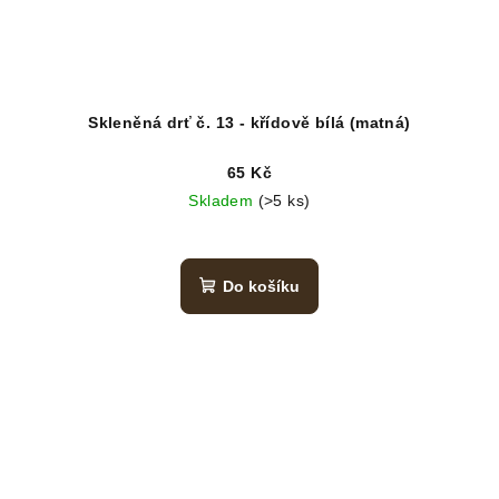
Skleněná drť č. 13 - křídově bílá (matná)
65 Kč
Skladem
(>5 ks)
Do košíku