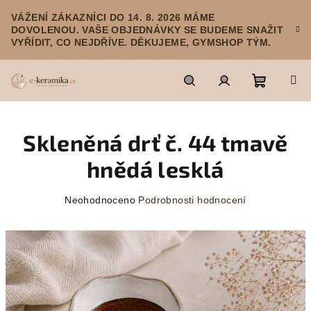
Přejít
VÁŽENÍ ZÁKAZNÍCI DO 14. 8. 2026 MÁME
na
DOVOLENOU. VAŠE OBJEDNÁVKY SE BUDEME SNAŽIT
obsah
VYŘÍDIT, CO NEJDŘÍVE. DĚKUJEME, GYMSHOP TÝM.
Nákupn
Hledat
Přihlášení
Skleněná drť č. 44 tmavě
košík
hnědá lesklá
Průměrné
Neohodnoceno
Podrobnosti hodnocení
hodnocení
produktu
je
0,0
z
5
hvězdiček.