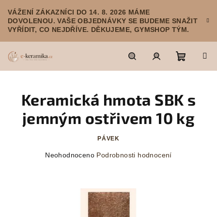
Přejít
VÁŽENÍ ZÁKAZNÍCI DO 14. 8. 2026 MÁME
na
DOVOLENOU. VAŠE OBJEDNÁVKY SE BUDEME SNAŽIT
obsah
VYŘÍDIT, CO NEJDŘÍVE. DĚKUJEME, GYMSHOP TÝM.
Nákupn
Hledat
Přihlášení
Keramická hmota SBK s
košík
jemným ostřivem 10 kg
PÁVEK
Průměrné
Neohodnoceno
Podrobnosti hodnocení
hodnocení
produktu
je
0,0
z
5