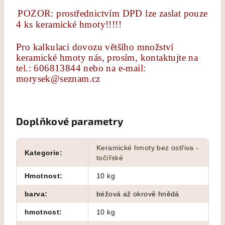
POZOR: prostřednictvím DPD lze zaslat pouze
4 ks keramické hmoty!!!!!
Pro kalkulaci dovozu většího množství
keramické hmoty nás, prosím, kontaktujte na
tel.: 606813844 nebo na e-mail:
morysek@seznam.cz
Doplňkové parametry
Keramické hmoty bez ostřiva -
Kategorie
:
točířské
Hmotnost
:
10 kg
barva
:
béžová až okrově hnědá
hmotnost
:
10 kg