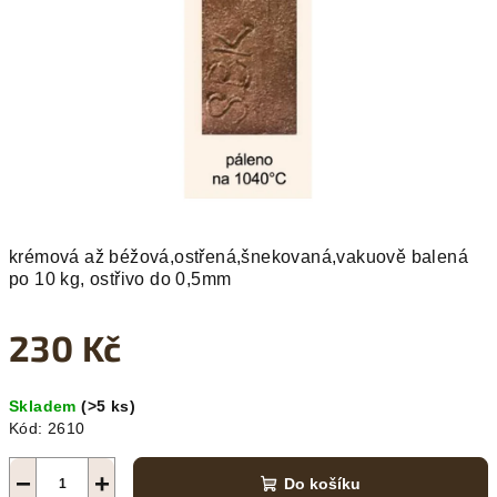
hvězdiček.
krémová až béžová,ostřená,šnekovaná,vakuově balená
po 10 kg, ostřivo do 0,5mm
230 Kč
Měrná
Skladem
(>5 ks)
cena:
Kód:
2610
−
+
Do košíku