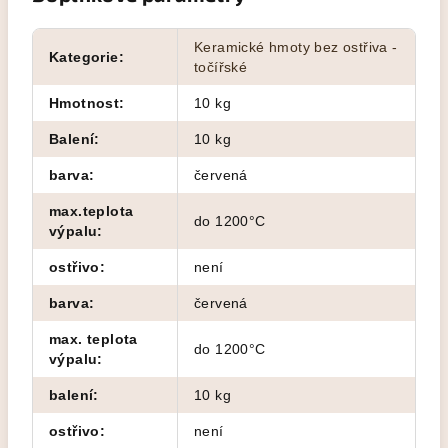
Keramické hmoty bez ostřiva -
Kategorie
:
točířské
Hmotnost
:
10 kg
Balení
:
10 kg
barva
:
červená
max.teplota
do 1200°C
výpalu
:
ostřivo
:
není
barva
:
červená
max. teplota
do 1200°C
výpalu
:
balení
:
10 kg
ostřivo
:
není