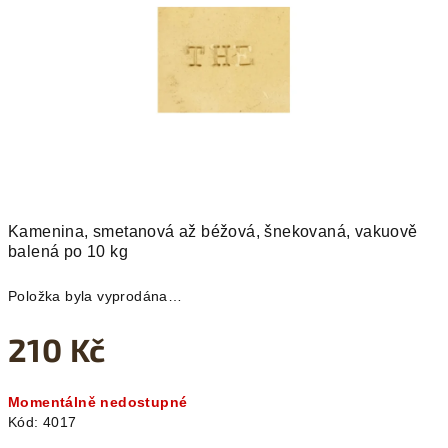
hvězdiček.
Kamenina, smetanová až béžová, šnekovaná, vakuově
balená po 10 kg
Položka byla vyprodána…
210 Kč
Měrná
Momentálně nedostupné
cena:
Kód:
4017