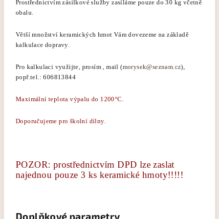
Prostřednictvím zásilkové služby zasíláme pouze do 30 kg včetně
obalu.
Větší množství keramických hmot Vám dovezeme na základě
kalkulace dopravy.
Pro kalkulaci využijte, prosím , mail (
morysek@seznam.cz
),
popř.tel.: 606813844
Maximální teplota výpalu do 1200°C.
Doporučujeme pro školní dílny.
POZOR: prostřednictvím DPD lze zaslat
najednou pouze 3 ks keramické hmoty!!!!!
Doplňkové parametry