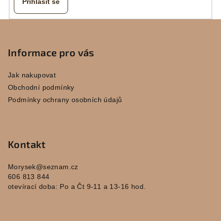
Přihlásit se
Z
á
p
Informace pro vás
a
Jak nakupovat
t
Obchodní podmínky
í
Podmínky ochrany osobních údajů
Kontakt
Morysek
@
seznam.cz
606 813 844
otevírací doba: Po a Čt 9-11 a 13-16 hod.