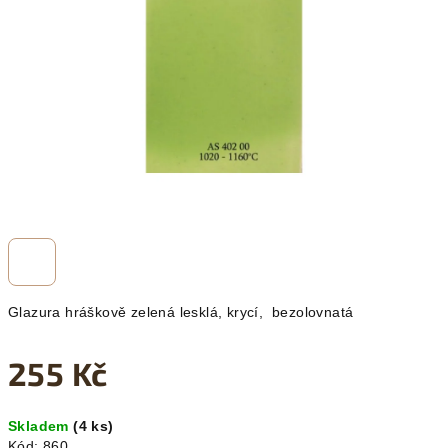
hvězdiček.
Glazura hráškově zelená lesklá, krycí, bezolovnatá
255 Kč
Měrná
Skladem
(4 ks)
cena:
Kód:
860