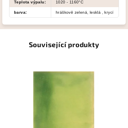
Teplota výpalu
:
1020 - 1160°C
barva
:
hráškově zelená, lesklá , krycí
Související produkty