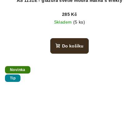
AS 1131E - glazura světle modrá matná s efekty
285 Kč
Skladem
(5 ks)
Do košíku
Novinka
Tip