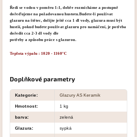
Ředí se vodou v poměru 1:1, dobře rozmícháme a postupně
dořeďujeme na požadovanou hustotu.Budete-li používat
glazuru na štětec, dolijte ještě cca 1 dl vody, glazura musí být
hustší, pokud budete používat glazuru pro namáčení, je potřeba
doředit cca 2-3 dl vody dle
potřeby a způsobu práce s glazurou.
Teplota výpalu : 1020 - 1160°C
Doplňkové parametry
Kategorie
:
Glazury AS Keramik
Hmotnost
:
1 kg
barva
:
zelená
Glazura
:
sypká