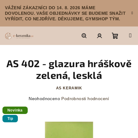
Přejít
VÁŽENÍ ZÁKAZNÍCI DO 14. 8. 2026 MÁME
na
DOVOLENOU. VAŠE OBJEDNÁVKY SE BUDEME SNAŽIT
obsah
VYŘÍDIT, CO NEJDŘÍVE. DĚKUJEME, GYMSHOP TÝM.
Nákupn
Hledat
Přihlášení
AS 402 - glazura hráškově
košík
zelená, lesklá
AS KERAMIK
Průměrné
Neohodnoceno
Podrobnosti hodnocení
hodnocení
Novinka
produktu
je
Tip
0,0
z
5