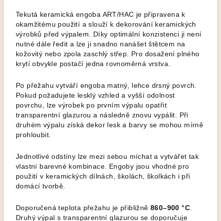
Tekutá keramická engoba ART/HAC je připravena k
okamžitému použití a slouží k dekorování keramických
výrobků před výpalem. Díky optimální konzistenci ji není
nutné dále ředit a lze ji snadno nanášet štětcem na
kožovitý nebo zpola zaschlý střep. Pro dosažení plného
krytí obvykle postačí jedna rovnoměrná vrstva.
Po přežahu vytváří engoba matný, lehce drsný povrch.
Pokud požadujete lesklý vzhled a vyšší odolnost
povrchu, lze výrobek po prvním výpalu opatřit
transparentní glazurou a následně znovu vypálit. Při
druhém výpalu získá dekor lesk a barvy se mohou mírně
prohloubit.
Jednotlivé odstíny lze mezi sebou míchat a vytvářet tak
vlastní barevné kombinace. Engoby jsou vhodné pro
použití v keramických dílnách, školách, školkách i při
domácí tvorbě.
Doporučená teplota přežahu je přibližně
860–900 °C
.
Druhý výpal s transparentní glazurou se doporučuje