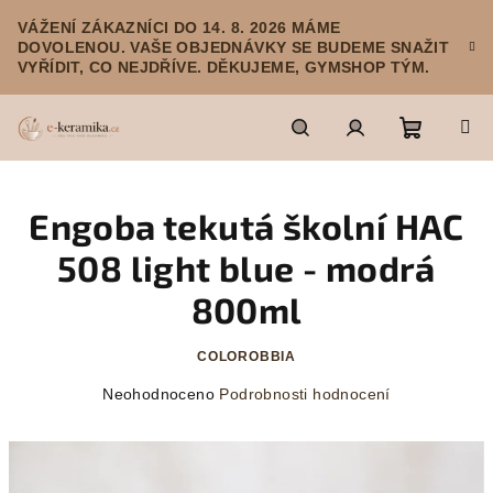
Přejít
VÁŽENÍ ZÁKAZNÍCI DO 14. 8. 2026 MÁME
na
DOVOLENOU. VAŠE OBJEDNÁVKY SE BUDEME SNAŽIT
obsah
VYŘÍDIT, CO NEJDŘÍVE. DĚKUJEME, GYMSHOP TÝM.
Nákupn
Hledat
Přihlášení
Engoba tekutá školní HAC
košík
508 light blue - modrá
800ml
COLOROBBIA
Průměrné
Neohodnoceno
Podrobnosti hodnocení
hodnocení
produktu
je
0,0