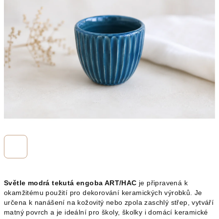
z
5
hvězdiček.
Světle modrá tekutá engoba ART/HAC
je připravená k
okamžitému použití pro dekorování keramických výrobků. Je
určena k nanášení na kožovitý nebo zpola zaschlý střep, vytváří
matný povrch a je ideální pro školy, školky i domácí keramické