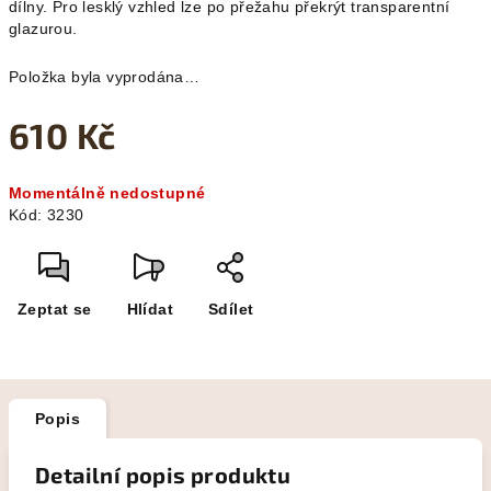
dílny. Pro lesklý vzhled lze po přežahu překrýt transparentní
glazurou.
Položka byla vyprodána…
610 Kč
Měrná
Momentálně nedostupné
cena:
Kód:
3230
Zeptat se
Hlídat
Sdílet
Popis
Detailní popis produktu