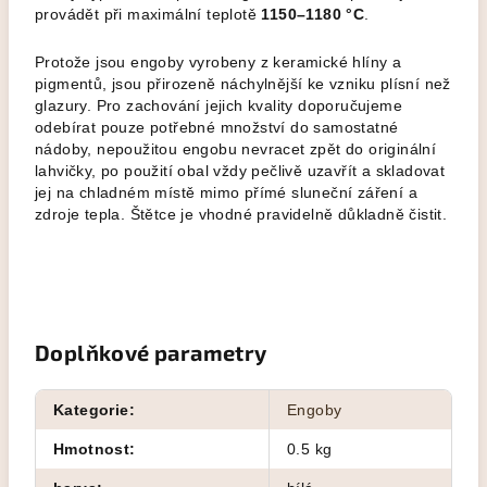
provádět při maximální teplotě
1150–1180 °C
.
Protože jsou engoby vyrobeny z keramické hlíny a
pigmentů, jsou přirozeně náchylnější ke vzniku plísní než
glazury. Pro zachování jejich kvality doporučujeme
odebírat pouze potřebné množství do samostatné
nádoby, nepoužitou engobu nevracet zpět do originální
lahvičky, po použití obal vždy pečlivě uzavřít a skladovat
jej na chladném místě mimo přímé sluneční záření a
zdroje tepla. Štětce je vhodné pravidelně důkladně čistit.
Doplňkové parametry
Kategorie
:
Engoby
Hmotnost
:
0.5 kg