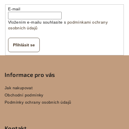
E-mail
Vložením e-mailu souhlasíte s
podmínkami ochrany
osobních údajů
Přihlásit se
Z
á
p
Informace pro vás
a
Jak nakupovat
t
Obchodní podmínky
í
Podmínky ochrany osobních údajů
Kontakt