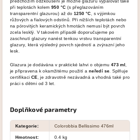
předchozím odzkoušení je možné glazuru vypalovat také
při teplotách kolem
950 °C
(s přeglazováním
transparentní glazurou) až do
1250 °C
, s výjimkou
růžových a fialových odstínů. Při nižších teplotách nebo
na pórovitých keramických hmotách nemusí být povrch
zcela lesklý. V takovém případě doporučujeme po
zaschnutí glazury nanést tenkou vrstvu transparentní
glazury, která výsledný povrch sjednotí a zvýrazní jeho
lesk.
Glazura je dodávána v praktické lahvi o objemu
473 ml
,
je připravena k okamžitému použití a
neředí se
. Splňuje
certifikaci
CE
, je zdravotně nezávadná a vhodná také pro
práci s dětmi od 3 let.
Doplňkové parametry
Kategorie
:
Colorobbia Bellissimo 476ml
Hmotnost
:
0.4 kg