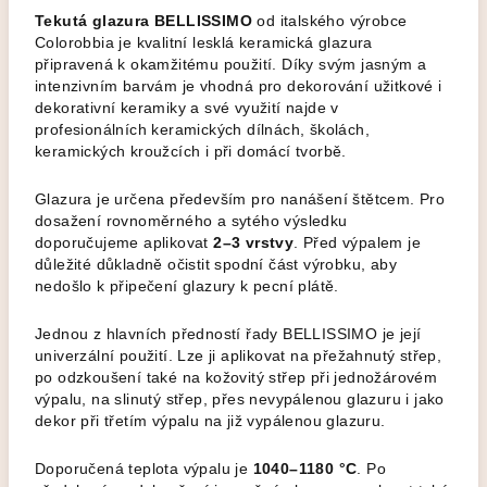
Tekutá glazura BELLISSIMO
od italského výrobce
Colorobbia je kvalitní lesklá keramická glazura
připravená k okamžitému použití. Díky svým jasným a
intenzivním barvám je vhodná pro dekorování užitkové i
dekorativní keramiky a své využití najde v
profesionálních keramických dílnách, školách,
keramických kroužcích i při domácí tvorbě.
Glazura je určena především pro nanášení štětcem. Pro
dosažení rovnoměrného a sytého výsledku
doporučujeme aplikovat
2–3 vrstvy
. Před výpalem je
důležité důkladně očistit spodní část výrobku, aby
nedošlo k připečení glazury k pecní plátě.
Jednou z hlavních předností řady BELLISSIMO je její
univerzální použití. Lze ji aplikovat na přežahnutý střep,
po odzkoušení také na kožovitý střep při jednožárovém
výpalu, na slinutý střep, přes nevypálenou glazuru i jako
dekor při třetím výpalu na již vypálenou glazuru.
Doporučená teplota výpalu je
1040–1180 °C
. Po