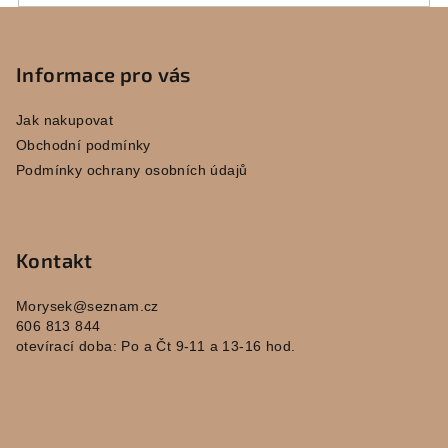
Z
á
p
Informace pro vás
a
Jak nakupovat
t
Obchodní podmínky
í
Podmínky ochrany osobních údajů
Kontakt
Morysek
@
seznam.cz
606 813 844
otevírací doba: Po a Čt 9-11 a 13-16 hod.