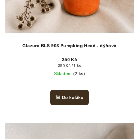
Glazura BLS 903 Pumpking Head - dýňová
350 Kč
Měrná
350 Kč / 1 ks
cena:
Skladem
(2 ks)
Do košíku