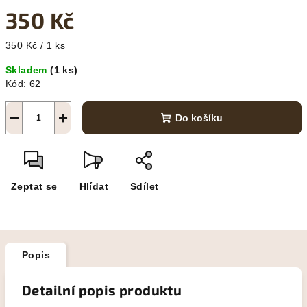
350 Kč
Měrná
350 Kč / 1 ks
cena:
Skladem
(1 ks)
Kód:
62
−
+
Do košíku
Zeptat se
Hlídat
Sdílet
Popis
Detailní popis produktu