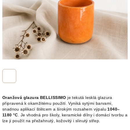
hvězdiček.
Oranžová glazura BELLISSIMO
je tekutá lesklá glazura
připravená k okamžitému použití. Vyniká sytými barvami,
snadnou aplikací štětcem a širokým rozsahem výpalu
1040–
1180 °C
. Je vhodná pro školy, keramické dílny i domácí tvorbu a
lze ji použít na přežahnutý, kožovitý i slinutý střep.