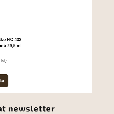
ítko HC 432
lená 29,5 ml
 ks)
íku
at newsletter