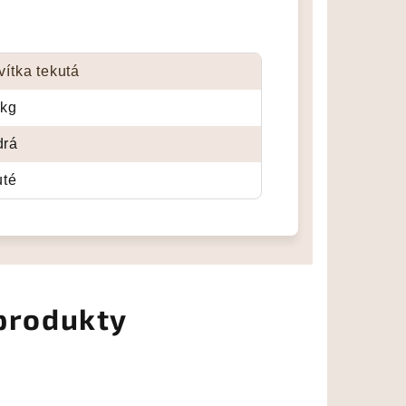
vítka tekutá
 kg
drá
uté
 produkty