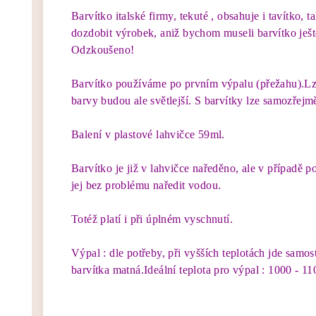
Barvítko italské firmy, tekuté , obsahuje i tavítko, 
dozdobit výrobek, aniž bychom museli barvítko ješt
Odzkoušeno!
Barvítko používáme po prvním výpalu (přežahu).Lze
barvy budou ale světlejší. S barvítky lze samozřejmě
Balení v plastové lahvičce 59ml.
Barvítko je již v lahvičce naředěno, ale v případě p
jej bez problému naředit vodou.
Totéž platí i při úplném vyschnutí.
Výpal : dle potřeby, při vyšších teplotách jde samos
barvítka matná.Ideální teplota pro výpal : 1000 - 1