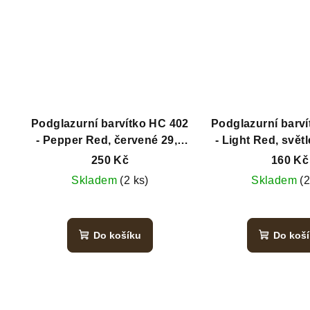
Podglazurní barvítko HC 402
Podglazurní barv
- Pepper Red, červené 29,5
- Light Red, svět
ml
29,5 ml
250 Kč
160 Kč
Skladem
(2 ks)
Skladem
(2
Do košíku
Do koš