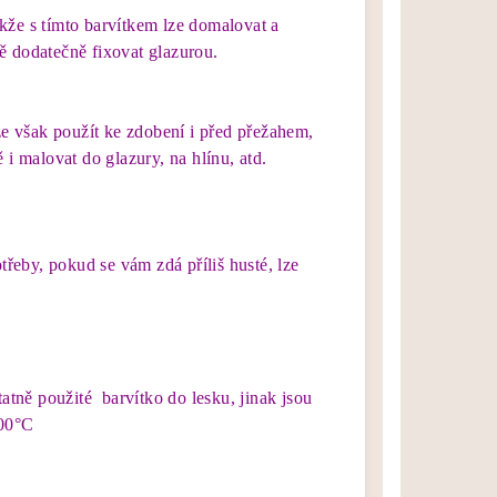
takže s tímto barvítkem lze domalovat a
ě dodatečně fixovat glazurou.
 však použít ke zdobení i před přežahem,
 i malovat do glazury, na hlínu, atd.
otřeby, pokud se vám zdá příliš husté, lze
tatně použité barvítko do lesku, jinak jsou
100°C