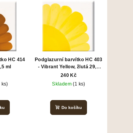
ítko HC 414
Podglazurní barvítko HC 403
,5 ml
- Vibrant Yellow, žlutá 29,5
ml
240 Kč
 ks)
Skladem
(1 ks)
íku
Do košíku