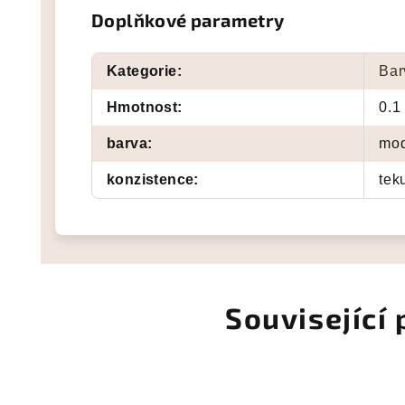
Doplňkové parametry
Kategorie
:
Bar
Hmotnost
:
0.1
barva
:
mo
konzistence
:
tek
Související