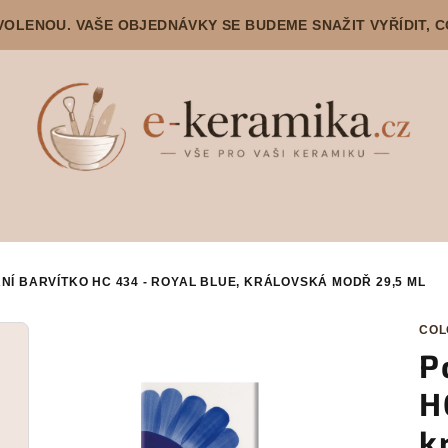
DOVOLENOU. VAŠE OBJEDNÁVKY SE BUDEME SNAŽIT VYŘÍDIT, 
Í BARVÍTKO HC 434 - ROYAL BLUE, KRÁLOVSKÁ MODŘ 29,5 ML
COL
P
H
k