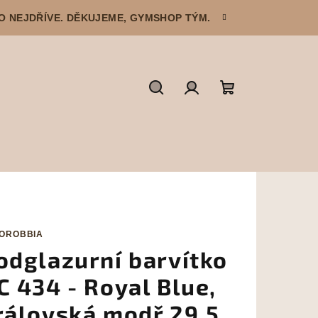
CO NEJDŘÍVE. DĚKUJEME, GYMSHOP TÝM.
Hledat
Přihlášení
Nákupní
košík
OROBBIA
odglazurní barvítko
C 434 - Royal Blue,
rálovská modř 29,5