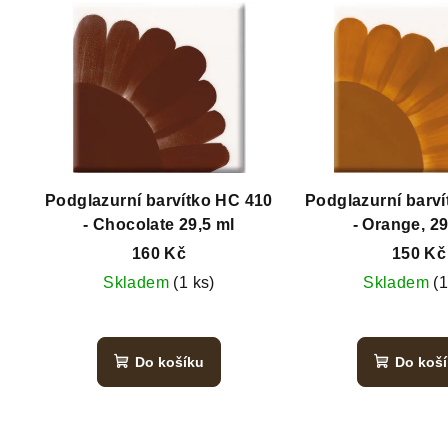
Podglazurní barvítko HC 410
Podglazurní barv
- Chocolate 29,5 ml
- Orange, 29
160 Kč
150 Kč
Skladem
(1 ks)
Skladem
(1
Do košíku
Do koš