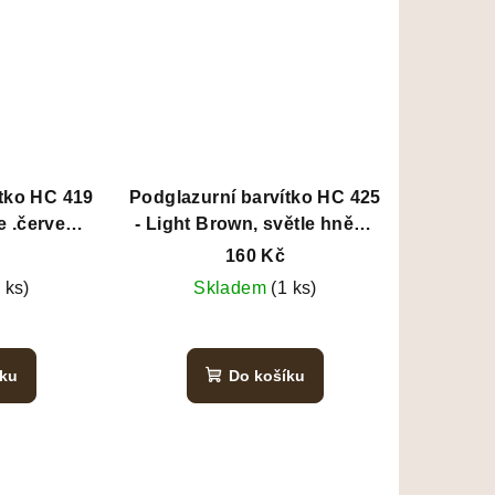
ítko HC 419
Podglazurní barvítko HC 425
le .červená
- Light Brown, světle hnědá
29,5 ml
160 Kč
 ks)
Skladem
(1 ks)
íku
Do košíku