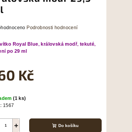
l
měrné
hodnoceno
Podrobnosti hodnocení
nocení
duktu
vítko Royal Blue, královská modř, tekuté,
ení po 29 ml
60 Kč
zdiček.
ná
a:
ladem
(1 ks)
:
1567
+
Do košíku