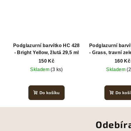
Podglazurní barvítko HC 428
Podglazurní barv
- Bright Yellow, žlutá 29,5 ml
- Grass, travní ze
150 Kč
160 Kč
Skladem
(3 ks)
Skladem
(2
Do košíku
Do koš
Odebír