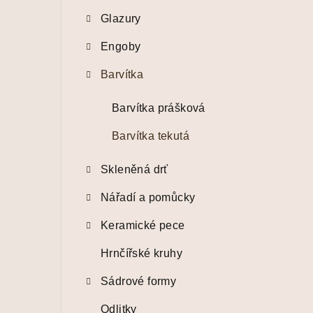
t
Glazury
r
Engoby
a
Barvítka
n
n
Barvítka prášková
í
Barvítka tekutá
p
Skleněná drť
a
Nářadí a pomůcky
n
Keramické pece
e
Hrnčířské kruhy
l
Sádrové formy
Odlitky