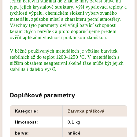
Jejich barevná stabilita do značné míry závisí právě na
typu jejich krystalové struktury, výši vypalovací teploty a
rychlosti výpalu, chemickém složení vybarvovaného
materiálu, způsobu mletí a charakteru pecní atmosféry.
Všechny tyto parametry ovlivňují barvící schopnosti
keramických barvítek a proto doporučujeme předem
ověřit aplikační vlastnosti praktickou zkouškou.
V běžně používaných materiálech je většina barvítek
stabilních až do teplot 1200-1250 °C. V materiálech s
nižším obsahem neagresivní skelné fáze může být jejich
stabilita i daleko vyšší.
Doplňkové parametry
Kategorie
:
Barvítka prášková
Hmotnost
:
0.1 kg
barva
:
hnědé