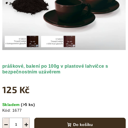
hvězdiček.
práškové, balení po 100g v plastové lahvičce s
bezpečnostním uzávěrem
125 Kč
Měrná
Skladem
(>5 ks)
cena:
Kód:
1677
−
+
Do košíku