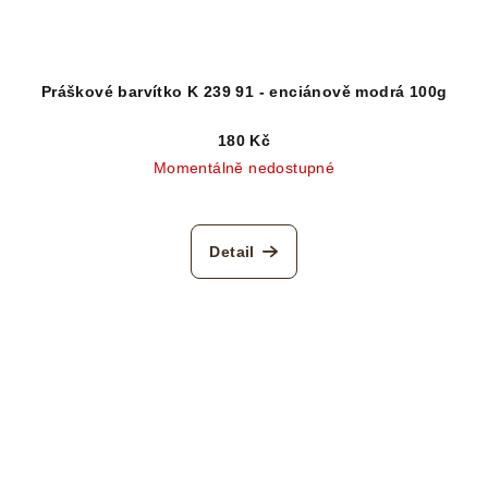
Práškové barvítko K 239 91 - enciánově modrá 100g
180 Kč
Momentálně nedostupné
Detail