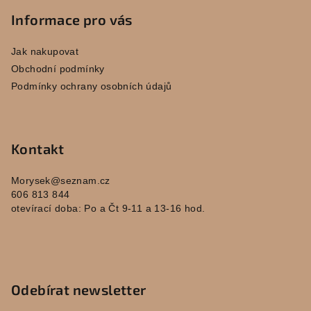
á
p
Informace pro vás
a
Jak nakupovat
t
Obchodní podmínky
í
Podmínky ochrany osobních údajů
Kontakt
Morysek
@
seznam.cz
606 813 844
otevírací doba: Po a Čt 9-11 a 13-16 hod.
Odebírat newsletter