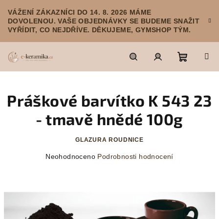
Přejít
VÁŽENÍ ZÁKAZNÍCI DO 14. 8. 2026 MÁME
na
DOVOLENOU. VAŠE OBJEDNÁVKY SE BUDEME SNAŽIT
obsah
VYŘÍDIT, CO NEJDŘÍVE. DĚKUJEME, GYMSHOP TÝM.
Nákupn
Hledat
Přihlášení
Práškové barvítko K 543 23
košík
- tmavě hnědé 100g
GLAZURA ROUDNICE
Průměrné
Neohodnoceno
Podrobnosti hodnocení
hodnocení
produktu
je
0,0
z
5